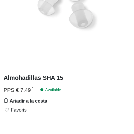
Ir
Almohadillas SHA 15
al
producto
Precio
*
PPS
€ 7,49
Available
Añadir a la cesta
Favoris