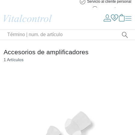
Servicio al cliente personal
Devolución gratuita
Búsqueda
Pasar al contenido principal
Saltar a la búsqueda
Saltar a pie
Accesorios de amplificadores
1 Artículos
Sinopsis
del
producto